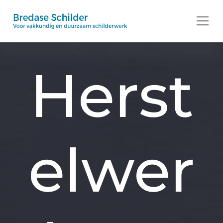
Ga naar de inhoud
Herst
elwer