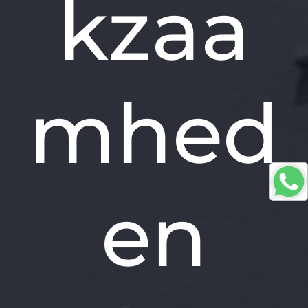
kzaa
mhed
en